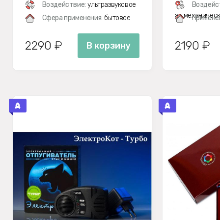
Воздействие:
ультразвуковое
Воздейс
эл.механичес
Сфера применения:
бытовое
Примене
2290 ₽
2190 ₽
В корзину