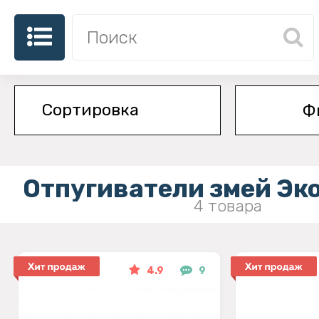
Ф
Отпугиватели змей Эк
4 товара
4.9
9