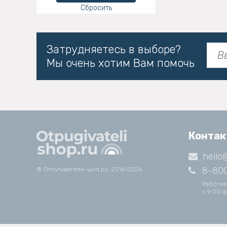
Сбросить
Затрудняетесь в выборе?
Мы очень хотим Вам помочь
Конта
hello
8-800
© Отпугиватели-шоп.ру, 2016-2026
Работае
с 9:00 д