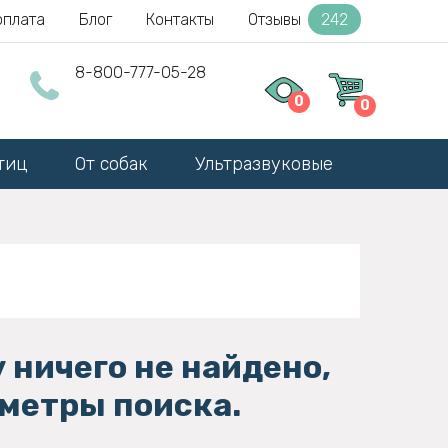
оплата
Блог
Контакты
Отзывы
242
8-800-777-05-28
0
0
тиц
От собак
Ультразвуковые
 ничего не найдено,
метры поиска.