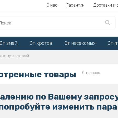
О нас
Гарантии
Доставки и 
От змей
От кротов
От насекомых
От п
г отпугивателей
отренные товары
0 товаров
алению по Вашему запросу
попробуйте изменить пара