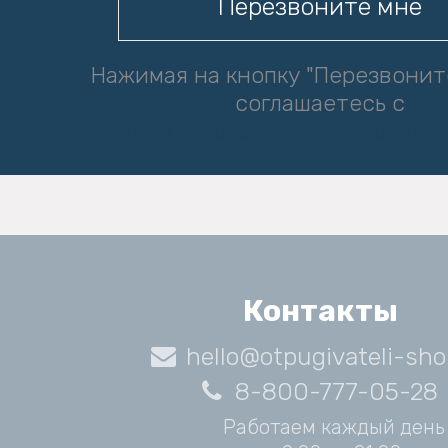
Нажимая на кнопку "Перезвонит
соглашаетесь с
политикой обработки персональ
Контакты
hello@otpugivateli-sho
8-800-777-05-28
Работаем каждый день