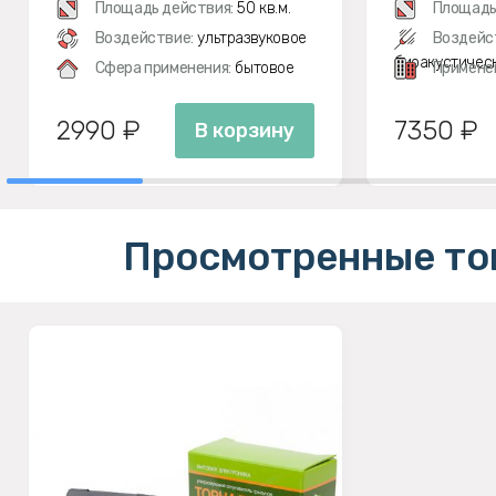
Площадь действия:
50 кв.м.
Площадь
Воздействие:
ультразвуковое
Воздейс
биоакустичес
Сфера применения:
бытовое
Примене
2990 ₽
7350 ₽
В корзину
Просмотренные то