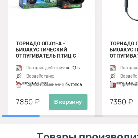
ТОРНАДО ОП.01-А -
ТОРНАДО О
БИОАКУСТИЧЕСКИЙ
БИОАКУСТ
ОТПУГИВАТЕЛЬ ПТИЦ С
ОТПУГИВА
АККУМУЛЯТОРОМ
Площадь действия:
до 0,1 Га
Площадь
Воздействие:
Воздейс
биоакустическое
биоакустичес
Сфера применения:
бытовое
Примене
7850 ₽
7350 ₽
В корзину
Товары производи