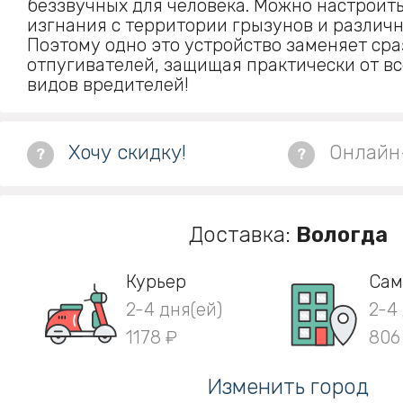
беззвучных для человека. Можно настроит
изгнания с территории грызунов и различ
Поэтому одно это устройство заменяет сра
отпугивателей, защищая практически от в
видов вредителей!
Хочу скидку!
Онлайн
?
?
Доставка:
Вологда
Курьер
Сам
2-4 дня(ей)
2-4
1178 ₽
806
Изменить город