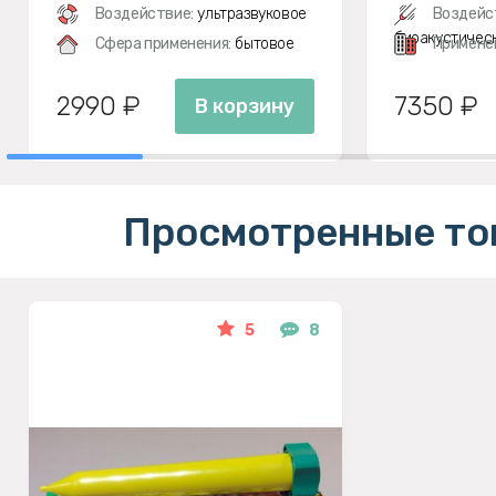
Воздействие:
ультразвуковое
Воздейс
биоакустичес
Сфера применения:
бытовое
Примене
2990 ₽
7350 ₽
В корзину
Просмотренные то
5
8